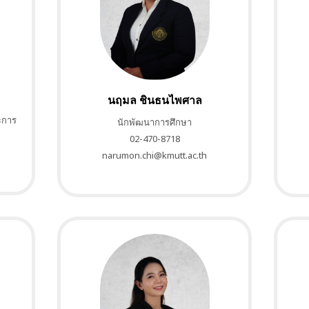
นฤมล ชินธนไพศาล
ะการ
นักพัฒนาการศึกษา
02-470-8718
narumon.chi@kmutt.ac.th