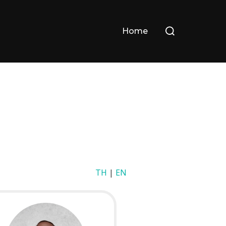
Search
Home
for:
TH
|
EN