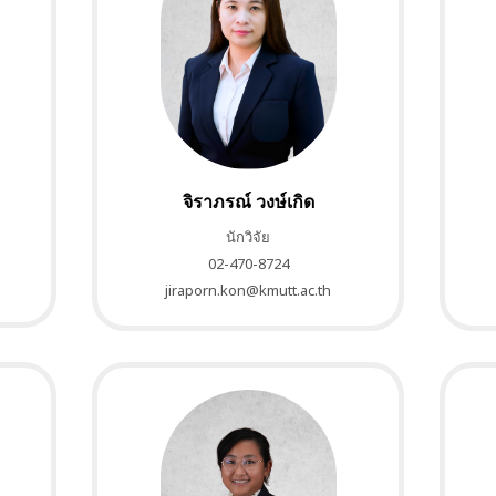
จิราภรณ์ วงษ์เกิด
นักวิจัย
02-470-8724
jiraporn.kon@kmutt.ac.th