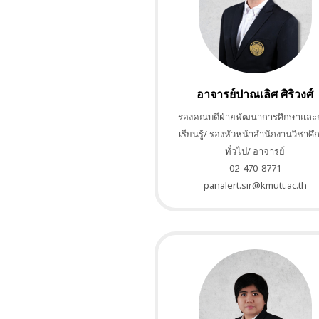
อาจารย์ปาณเลิศ ศิริวงศ์
รองคณบดีฝ่ายพัฒนาการศึกษาและ
เรียนรู้/ รองหัวหน้าสำนักงานวิชาศึ
ทั่วไป/ อาจารย์
02-470-8771
panalert.sir@kmutt.ac.th