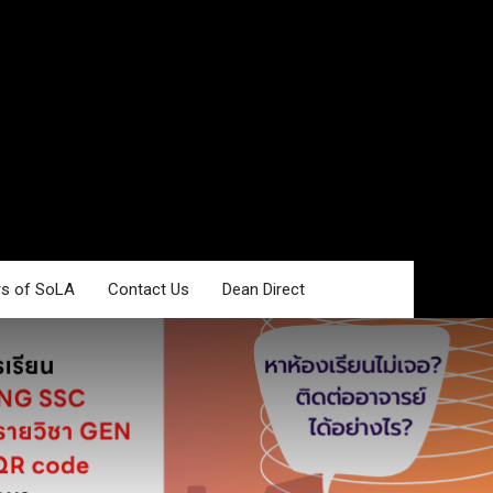
rs of SoLA
Contact Us
Dean Direct