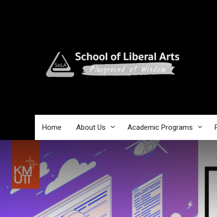
Skip
to
content
Home
About Us
Academic Programs