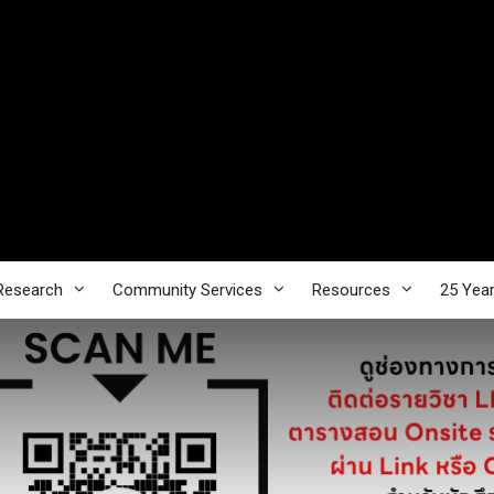
Research
Community Services
Resources
25 Yea