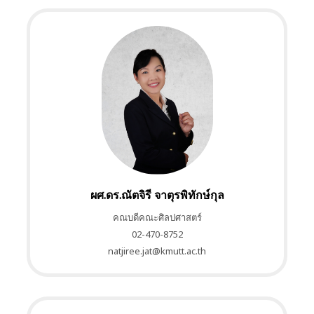
ผศ.ดร.ณัตจิรี จาตุรพิทักษ์กุล
คณบดีคณะศิลปศาสตร์
02-470-8752
natjiree.jat@kmutt.ac.th