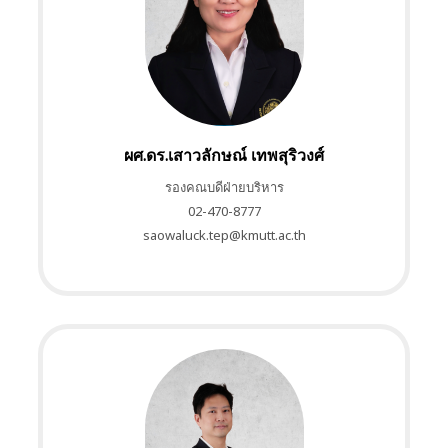
ผศ.ดร.เสาวลักษณ์ เทพสุริวงศ์
รองคณบดีฝ่ายบริหาร
02-470-8777
saowaluck.tep@kmutt.ac.th