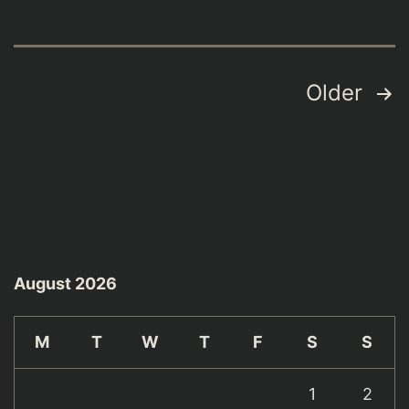
Posts
Older
navigation
August 2026
M
T
W
T
F
S
S
1
2