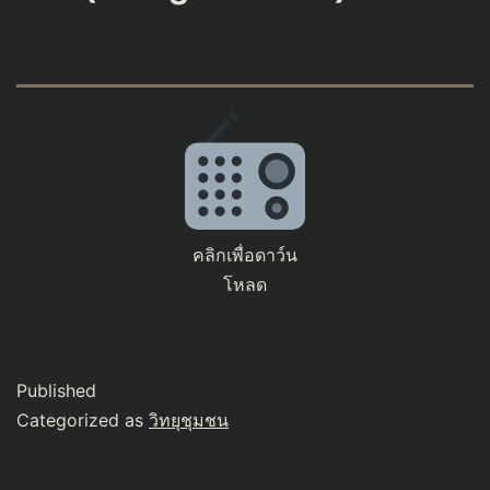
คลิกเพื่อดาว์น
โหลด
Published
Categorized as
วิทยุชุมชน