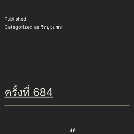
Published
Categorized as
วิทยุชุมชน
ครั้งที่ 684