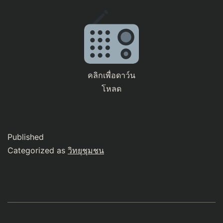
คลิกเพื่อดาว์น
โหลด
Published
Categorized as
วิทยุชุมชน