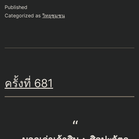
Published
Categorized as
วิทยุชุมชน
ครั้งที่ 681