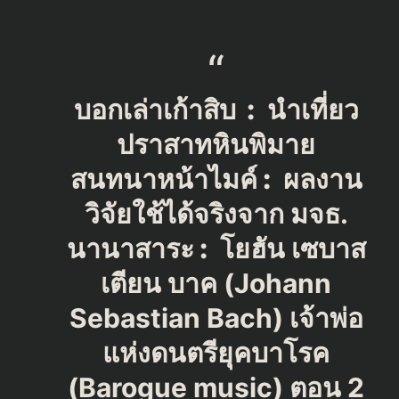
บอกเล่าเก้าสิบ :
นำเที่ยว
ปราสาทหินพิมาย
สนทนาหน้าไมค์ :
ผลงาน
วิจัยใช้ได้จริงจาก มจธ.
นานาสาระ :
โยฮัน เซบาส
เตียน บาค (Johann
Sebastian Bach) เจ้าพ่อ
แห่งดนตรียุคบาโรค
(Barogue music) ตอน 2