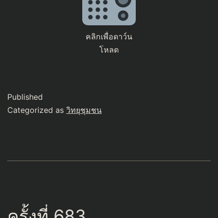
คลิกเพื่อดาว์น
โหลด
Published
Categorized as
วิทยุชุมชน
ครั้งที่ 683