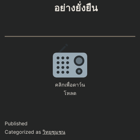
อย่างยั่งยืน
คลิกเพื่อดาว์น
โหลด
Published
Categorized as
วิทยุชุมชน