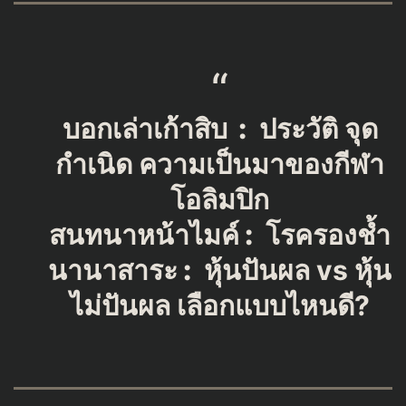
บอกเล่าเก้าสิบ :
ประวัติ จุด
กำเนิด ความเป็นมาของกีฬา
โอลิมปิก
สนทนาหน้าไมค์ :
โรครองช้ำ
นานาสาระ :
หุ้นปันผล vs หุ้น
ไม่ปันผล เลือกแบบไหนดี?