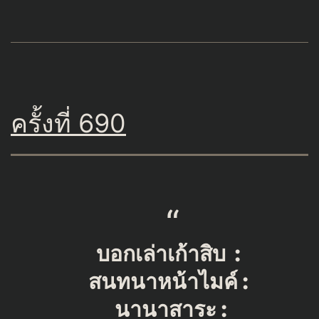
ครั้งที่ 690
บอกเล่าเก้าสิบ :
สนทนาหน้าไมค์ :
นานาสาระ :