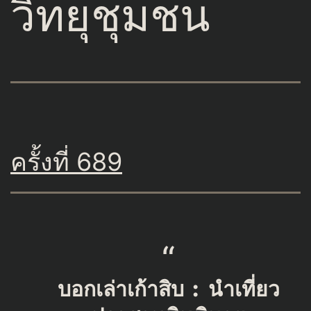
วิทยุชุมชน
ครั้งที่ 689
บอกเล่าเก้าสิบ :
นำเที่ยว