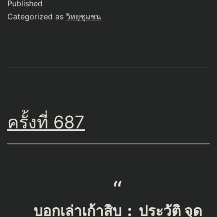
Published
Categorized as
วิทยุชุมชน
ครั้งที่ 687
บอกเล่าเก้าสิบ :
ประวัติ จุด