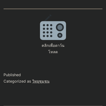
คลิกเพื่อดาว์น
โหลด
Published
Categorized as
วิทยุชุมชน