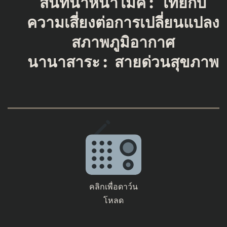
สนทนาหน้าไมค์ :
ไทยกับ
ความเสี่ยงต่อการเปลี่ยนแปลง
สภาพภูมิอากาศ
นานาสาระ :
สายด่วนสุขภาพ
คลิกเพื่อดาว์น
โหลด