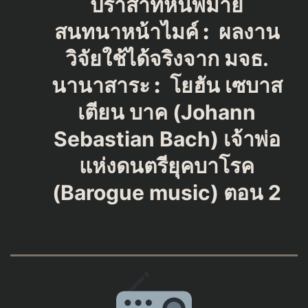
ปราสาทหินพิมาย
สนทนาหน้าไมค์ :
ผลงาน
วิจัยใช้ได้จริงจาก มจธ.
นานาสาระ :
โยฮัน เซบาส
เตียน บาค (Johann
Sebastian Bach) เจ้าพ่อ
แห่งดนตรียุคบาโรค
(Barogue music) ตอน 2