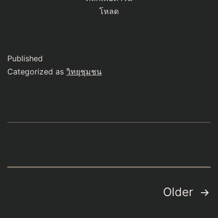
โหลด
Published
Categorized as
วิทยุชุมชน
Posts
Older
navigation