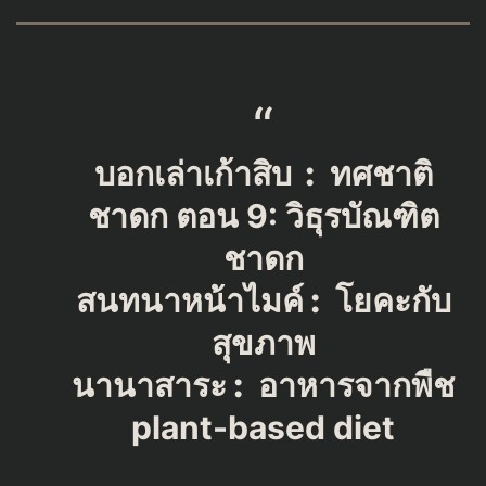
บอกเล่าเก้าสิบ :
ทศชาติ
ชาดก ตอน 9: วิธุรบัณฑิต
ชาดก
สนทนาหน้าไมค์ :
โยคะกับ
สุขภาพ
นานาสาระ :
อาหารจากพืช
plant-based diet