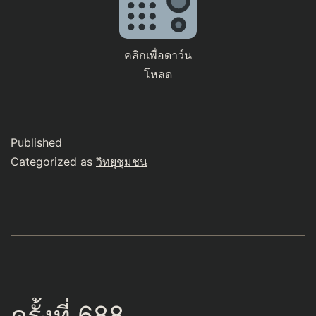
คลิกเพื่อดาว์น
โหลด
Published
Categorized as
วิทยุชุมชน
ครั้งที่ 688