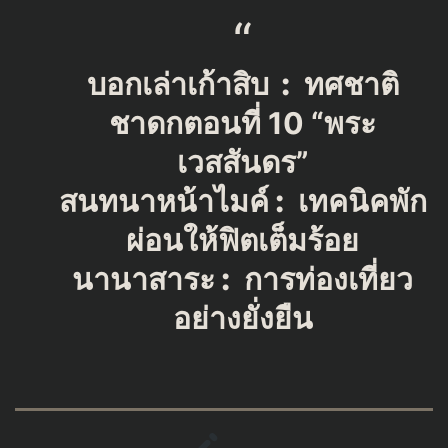
บอกเล่าเก้าสิบ :
ทศชาติ
ชาดกตอนที่ 10 “พระ
เวสสันดร”
สนทนาหน้าไมค์ :
เทคนิคพัก
ผ่อนให้ฟิตเต็มร้อย
นานาสาระ :
การท่องเที่ยว
อย่างยั่งยืน