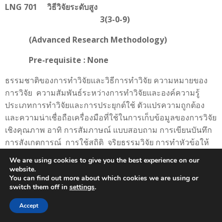
LNG 701 วิธีวิจัยระดับสูง
3(3-0-9)
(A
dvanced Research Methodology)
Pre-requisite : None
ธรรมชาติของการทำวิจัยและวิธีการทำวิจัย ความหมายของ
การวิจัย ความสัมพันธ์ระหว่างการทำวิจัยและองค์ความรู้
ประเภทการทำวิจัยและการประยุกต์ใช้ ตัวแปรความถูกต้อง
และความน่าเชื่อถือเครื่องมือที่ใช้ในการเก็บข้อมูลของการวิจัย
เชิงคุณภาพ อาทิ การสัมภาษณ์ แบบสอบถาม การเขียนบันทึก
การสังเกตการณ์ การใช้สถิติ จริยธรรมวิจัย การทำหัวข้อให้
แคบลง การวิเคราะห์วิจารณ์งานวิจัยอื่นๆ การออกแบบเครื่อง
We are using cookies to give you the best experience on our
มือการเก็บข้อมูลการเตรียมและวิเคราะห์ข้อมูล
website.
You can find out more about which cookies we are using or
The nature of research. Definitions of research. The
switch them off in
settings
.
relationship between research and knowledge.
Accept
Characteristics of research. Research paradigms and