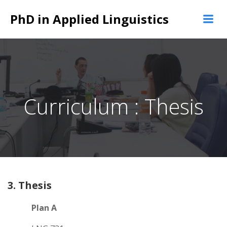
Skip
PhD in Applied Linguistics
to
content
Curriculum : Thesis
3. Thesis
Plan A