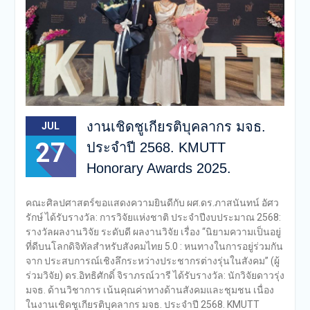
งานเชิดชูเกียรติบุคลากร มจธ.
JUL
27
ประจำปี 2568. KMUTT
Honorary Awards 2025.
คณะศิลปศาสตร์ขอแสดงความยินดีกับ ผศ.ดร.ภาสนันทน์ อัศว
รักษ์ ได้รับรางวัล: การวิจัยแห่งชาติ ประจําปีงบประมาณ 2568:
รางวัลผลงานวิจัย ระดับดี ผลงานวิจัย เรื่อง “นิยามความเป็นอยู่
ที่ดีบนโลกดิจิทัลสำหรับสังคมไทย 5.0 : หนทางในการอยู่ร่วมกัน
จาก ประสบการณ์เชิงลึกระหว่างประชากรต่างรุ่นในสังคม” (ผู้
ร่วมวิจัย) ดร.อิทธิศักดิ์ จิราภรณ์วารี ได้รับรางวัล: นักวิจัยดาวรุ่ง
มจธ. ด้านวิชาการ เน้นคุณค่าทางด้านสังคมและชุมชน เนื่อง
ในงานเชิดชูเกียรติบุคลากร มจธ. ประจำปี 2568. KMUTT