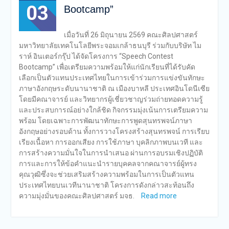
03
Bootcamp”
เมื่อวันที่ 26 มิถุนายน 2569 คณะศิลปศาสตร์
มหาวิทยาลัยเทคโนโลยีพระจอมเกล้าธนบุรี ร่วมกับบริษัท ไม
ราห์ อินเตอร์กรุ๊ป ได้จัดโครงการ “Speech Contest
Bootcamp” เพื่อเตรียมความพร้อมให้แก่นักเรียนที่ได้รับคัด
เลือกเป็นตัวแทนประเทศไทยในการเข้าร่วมการแข่งขันทักษะ
ภาษาอังกฤษระดับนานาชาติ ณ เมืองบาหลี ประเทศอินโดนีเซีย
โดยมีคณาจารย์ และวิทยากรผู้เชี่ยวชาญร่วมถ่ายทอดความรู้
และประสบการณ์อย่างใกล้ชิด กิจกรรมมุ่งเน้นการเตรียมความ
พร้อม โดยเฉพาะการพัฒนาทักษะการพูดสุนทรพจน์ภาษา
อังกฤษอย่างรอบด้าน ทั้งการวางโครงสร้างสุนทรพจน์ การเรียบ
เรียงเนื้อหา การออกเสียง การใช้ภาษา บุคลิกภาพบนเวที และ
การสร้างความมั่นใจในการนำเสนอ ผ่านการอบรมเชิงปฏิบัติ
การและการให้ข้อคำแนะนำรายบุคคลจากคณาจารย์ผู้ทรง
คุณวุฒิซึ่งจะช่วยเสริมสร้างความพร้อมในการเป็นตัวแทน
ประเทศไทยบนเวทีนานาชาติ โครงการดังกล่าวสะท้อนถึง
ความมุ่งมั่นของคณะศิลปศาสตร์ มจธ.
Read more