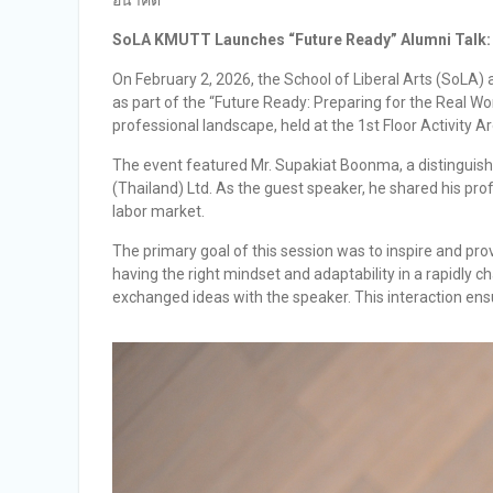
อนาคต
SoLA KMUTT Launches “Future Ready” Alumni Talk
On February 2, 2026, the School of Liberal Arts (SoLA
as part of the “Future Ready: Preparing for the Real W
professional landscape, held at the 1st Floor Activity Ar
The event featured Mr. Supakiat Boonma, a distinguis
(Thailand) Ltd. As the guest speaker, he shared his pr
labor market.
The primary goal of this session was to inspire and prov
having the right mindset and adaptability in a rapidl
exchanged ideas with the speaker. This interaction ens