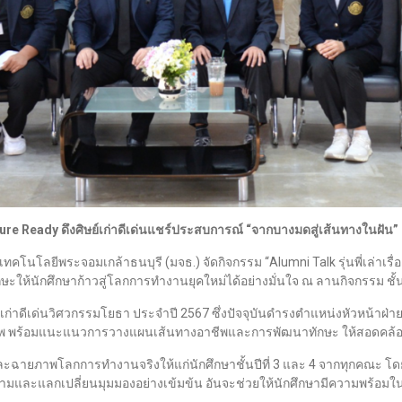
ture Ready
ดึงศิษย์เก่าดีเด่นแชร์ประสบการณ์ “จากบางมดสู่เส้นทางในฝัน”
ยเทคโนโลยีพระจอมเกล้าธนบุรี (มจธ.) จัดกิจกรรม “Alumni Talk รุ่นพี่เล่าเ
ักษะให้นักศึกษาก้าวสู่โลกการทำงานยุคใหม่ได้อย่างมั่นใจ ณ ลานกิจกรรม ช
ิษย์เก่าดีเด่นวิศวกรรมโยธา ประจำปี 2567 ซึ่งปัจจุบันดำรงตำแหน่งหัวหน้าฝ่า
พ พร้อมแนะแนวการวางแผนเส้นทางอาชีพและการพัฒนาทักษะ ให้สอดคล้
ะฉายภาพโลกการทำงานจริงให้แก่นักศึกษาชั้นปีที่ 3 และ 4 จากทุกคณะ โด
ถามและแลกเปลี่ยนมุมมองอย่างเข้มข้น อันจะช่วยให้นักศึกษามีความพร้อ