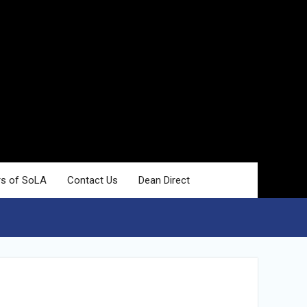
rs of SoLA
Contact Us
Dean Direct