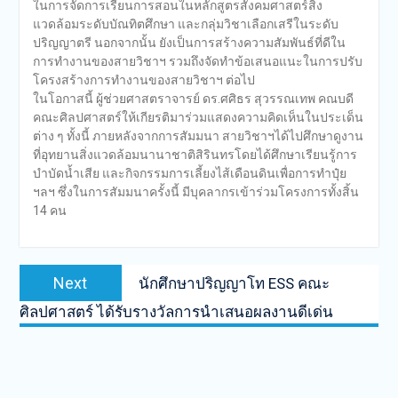
ในการจัดการเรียนการสอนในหลักสูตรสังคมศาสตร์สิ่ง
แวดล้อมระดับบัณทิตศึกษา และกลุ่มวิชาเลือกเสรีในระดับ
ปริญญาตรี นอกจากนั้น ยังเป็นการสร้างความสัมพันธ์ที่ดีใน
การทำงานของสายวิชาฯ รวมถึงจัดทำข้อเสนอแนะในการปรับ
โครงสร้างการทำงานของสายวิชาฯ ต่อไป
ในโอกาสนี้ ผู้ช่วยศาสตราจารย์ ดร.ศศิธร สุวรรณเทพ คณบดี
คณะศิลปศาสตร์ให้เกียรติมาร่วมแสดงความคิดเห็นในประเด็น
ต่าง ๆ ทั้งนี้ ภายหลังจากการสัมมนา สายวิชาฯได้ไปศึกษาดูงาน
ที่อุทยานสิ่งแวดล้อมนานาชาติสิรินทรโดยได้ศึกษาเรียนรู้การ
บำบัดน้ำเสีย และกิจกรรมการเลี้ยงไส้เดือนดินเพื่อการทำปุ๋ย
ฯลฯ ซึ่งในการสัมมนาครั้งนี้ มีบุคลากรเข้าร่วมโครงการทั้งสิ้น
14 คน
Post
Next
Next
นักศึกษาปริญญาโท ESS คณะ
navigation
post:
ศิลปศาสตร์ ได้รับรางวัลการนำเสนอผลงานดีเด่น