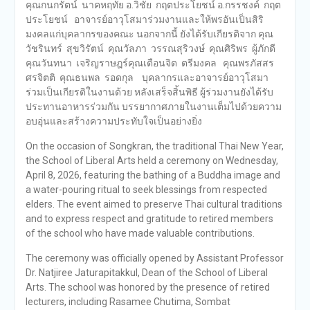
คุณกนกรัตน์ นาคหฤทัย อ.วิชัย กฤตประโยชน์ อ.กรรชงค์ กฤต
ประโยชน์ อาจารย์อาวุโสมาร่วมงานและให้พรอันเป็นสิริ
มงคลแก่บุคลากรของคณะ นอกจากนี้ ยังได้รับเกียรติจาก คุณ
วัชรินทร์ สุขวิรัตน์ คุณวัลภา วรรณสุริวงษ์ คุณศิริพร ผู้ภักดี
คุณวันทนา เจริญราษฎร์คุณเตือนจิต ตรีมงคล คุณพรภัสสร
ศรจิตติ คุณธนพล รอดกุล บุคลากรและอาจารย์อาวุโสมา
ร่วมเป็นเกียรติในงานด้วย หลังเสร็จสิ้นพิธี ผู้ร่วมงานยังได้รับ
ประทานอาหารร่วมกัน บรรยากาศภายในงานเต็มไปด้วยความ
อบอุ่นและสร้างความประทับใจเป็นอย่างยิ่ง
On the occasion of Songkran, the traditional Thai New Year,
the School of Liberal Arts held a ceremony on Wednesday,
April 8, 2026, featuring the bathing of a Buddha image and
a water-pouring ritual to seek blessings from respected
elders. The event aimed to preserve Thai cultural traditions
and to express respect and gratitude to retired members
of the school who have made valuable contributions.
The ceremony was officially opened by Assistant Professor
Dr. Natjiree Jaturapitakkul, Dean of the School of Liberal
Arts. The school was honored by the presence of retired
lecturers, including Rasamee Chutima, Sombat