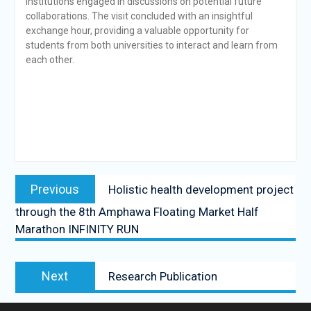
institutions engaged in discussions on potential future
collaborations. The visit concluded with an insightful
exchange hour, providing a valuable opportunity for
students from both universities to interact and learn from
each other.
Post
Previous
Previous
Holistic health development project
navigation
post:
through the 8th Amphawa Floating Market Half
Marathon INFINITY RUN
Next
Next
Research Publication
post: