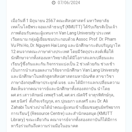
07/06/2024
เมื่อวันที่ 1 มิถุนายน 2567 คณะศิลปศาสตร์ มหาวิทยาลัย
เทคโนโลยีพระจอมเกล้าธนบุรี (KMUTT) ได้รับเกียรติเป็นเจ้า
ภาพต้อนรับคณะผู้แทนจาก Van Lang University ประเทศ
เวียดนาม กลุ่มผู้เยี่ยมชมประกอบด้วย Assoc. Prof. Dr. Pham
Vu Phi Ho, Dr. Nguyen Hai Long และนักศึกษาระดับปริญญาโท
12 คนจากคณะภาษาต่างประเทศ โดยมีวัตถุประสงค์เพื่อให้
นักศึกษาจากทั้งสองมหาวิทยาลัยได้มีโอกาสแลกเปลี่ยนและ
เรียนรู้ซึ่งกันและกัน กิจกรรมแบ่งเป็น 2 ช่วงด้วยกัน ช่วงเช้า
เป็นการนำเสนอผลงานวิจัยจากนักศึกษา Van Lang University
และนักศึกษาในหลักสูตรศิลปศาสตรมหาบัณฑิต สาขาวิชา
ภาษาอังกฤษศึกษาประยุกต์ มจธ. และได้มีการแลกเปลี่ยนความ
คิดเห็นจากคณาจารย์และนักศึกษาทั้งสองสถาบัน นำโดย
ผศ.ดร.เสาวลักษณ์ เทพสุริวงศ์, ผศ.ดร.ณัตจิรี จาตุรพิทักษ์กุล,
ผศ.ธนิศร์ ตั้งกิจเจริญกุล, ดร.ปุณยภา แสงศรี และ Dr. Ali
Zahabi ในช่วงบ่ายได้นำคณะผู้แทนเข้าเยี่ยมชมศูนย์ทรัพยากร
การเรียนรู้ (Resource Centre) และสำนักหอสมุด (KMUTT
Library) ขณะเดียวกัน คณาจารย์จากทั้งสองสถาบันก็ได้มีการ
หารือร่วมกันถึงความร่วมมือในอนาคต