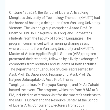
On June 1st 2024, the School of Liberal Arts at King
Mongkut’s University of Technology Thonburi (KMUTT) had
the honor of hosting a delegation from Van Lang University,
Vietnam. The visiting group comprised Assoc. Prof. Dr.
Pham Vu Phi Ho, Dr. Nguyen Hai Long, and 12 master’s
students from the Faculty of Foreign Languages. The
program commenced with a morning sharing session
where students from Van Lang University and KMUTT’s
Master of Arts in Applied English Studies (AES) program
presented their research, followed by a lively exchange of
comments from lecturers and students of both faculties.
The Department of Language Studies, represented by
Asst. Prof. Dr. Saowaluck Tepsuriwong, Asst. Prof. Dr.
Natjiree Jaturapitakkul, Asst. Prof. Thanis
Tangkitjaroenkun, Dr. Punyapa Saengsri, and Dr. Ali Zahabi,
hosted the event. The program, which ran from 9 AM to 3
PM, included an afternoon visit for the master’s students to
the KMUTT Library and the Resource Center at the School
of Liberal Arts. Concurrently, lecturers from both