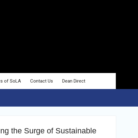
rs of SoLA
Contact Us
Dean Direct
ng the Surge of Sustainable