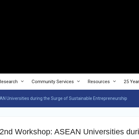
Research
Community Services
Resources
25 Yea
 Universities during the Surge of Sustainable Entrepreneurship
2nd Workshop: ASEAN Universities duri